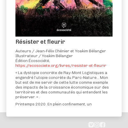
Résister et fleurir
Auteurs / Jean-Félix Chénier et Yoakim Bélanger
Illustrateur / Yoakim Bélanger
Édition Écosociété,
Résister et fleurir
https://ecosociete.org/livres/resister-et-fleurir
« La dystopie concrète de Ray-Mont Logistiques a
Peintures
/ Paintings
engendré l’utopie concrète du Parc-Nature… Mon
Vidéos
/ Videos
but est de me servir de cette lutte comme exemple
des impacts de la croissance économique sur des
BD
/ Graphic Novels
territoires et des communautés qui entendent les
préserver. » .
Printemps 2020. En plein confinement, un
professeur donne un cours sur l’utopie et la
dystopie en s’inspirant d’une lutte menée dans le
quartier Hochelaga à Montréal. Les résident·e·s du
secteur se mobilisent pour défendre un terrain