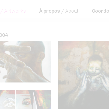
/ Artworks
À propos
/ About
Coord
2004