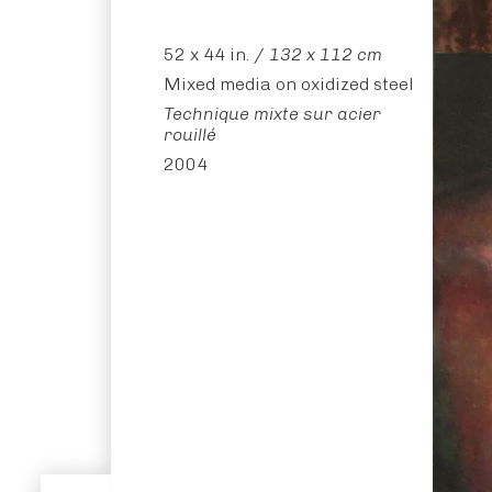
52 x 44 in. /
132 x 112 cm
Mixed media on oxidized steel
Technique mixte sur acier
rouillé
2004