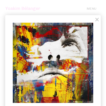
Yoakim Bélanger
MENU
×
2020 – 2016