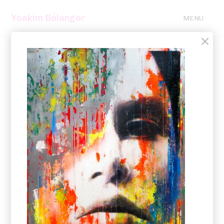
Yoakim Bélanger
MENU
×
2020 – 2016