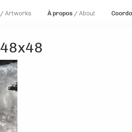
/ Artworks
À propos
/ About
Coord
48x48