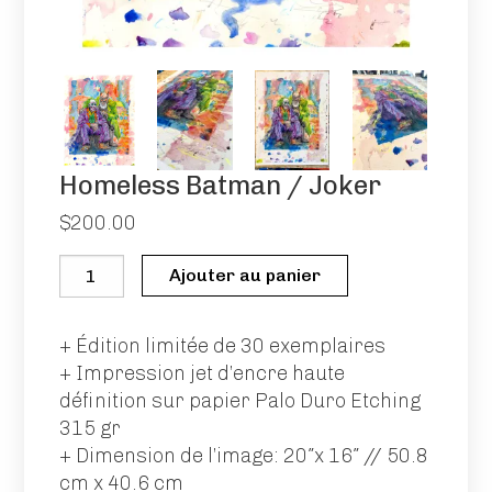
+ Dimension de l’image: 20″x 16″ // 50.8 cm x
40.6 cm
+ Chaque exemplaire est titré, numéroté et
signé par l’artiste.
Homeless Batman / Joker
16 résultats affichés
$
200.00
quantité
Ajouter au panier
de
Homeless
+ Édition limitée de 30 exemplaires
Batman
+ Impression jet d’encre haute
/
définition sur papier Palo Duro Etching
Joker
315 gr
Ange
Angels
Homeless
+ Dimension de l’image: 20″x 16″ // 50.8
Batman
cm x 40.6 cm