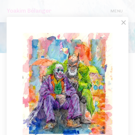
Yoakim Bélanger
MENU
×
Boutique
/ Shop
Panier
/ Cart
Prints Homeless Superheroes
Avec cette nouvelle série de peinture à
l'aquarelle réaliser à l'automne 2024, j'ai
voulu mettre en image un enjeu social majeur
qui me touche et m'interpelle.
+ Édition limitée de 30 exemplaires chacune
+ Impression jet d’encre haute définition sur
papier Palo Duro Etching 315 gr