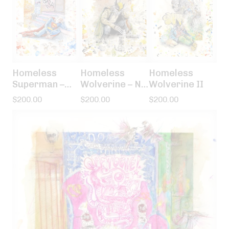
Homeless
Homeless
Homeless
Superman –
Wolverine – Ni
Wolverine II
Free Gaza
dieu ni maître
$
200.00
$
200.00
$
200.00