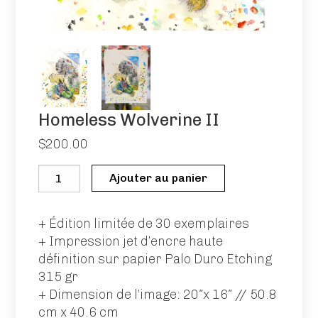
+ Dimension de l’image: 20″x 16″ // 50.8 cm x
40.6 cm
+ Chaque exemplaire est titré, numéroté et
signé par l’artiste.
Homeless Wolverine II
16 résultats affichés
$
200.00
quantité
Ajouter au panier
de
Homeless
+ Édition limitée de 30 exemplaires
Wolverine
+ Impression jet d’encre haute
II
définition sur papier Palo Duro Etching
315 gr
Ange
Angels
Homeless
+ Dimension de l’image: 20″x 16″ // 50.8
Batman
cm x 40.6 cm