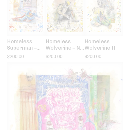
Homeless
Homeless
Homeless
Superman –
Wolverine – Ni
Wolverine II
Free Gaza
dieu ni maître
$
200.00
$
200.00
$
200.00