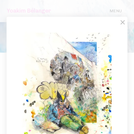
Yoakim Bélanger
MENU
×
Boutique
/ Shop
Panier
/ Cart
Prints Homeless Superheroes
Avec cette nouvelle série de peinture à
l'aquarelle réaliser à l'automne 2024, j'ai
voulu mettre en image un enjeu social majeur
qui me touche et m'interpelle.
+ Édition limitée de 30 exemplaires chacune
+ Impression jet d’encre haute définition sur
papier Palo Duro Etching 315 gr