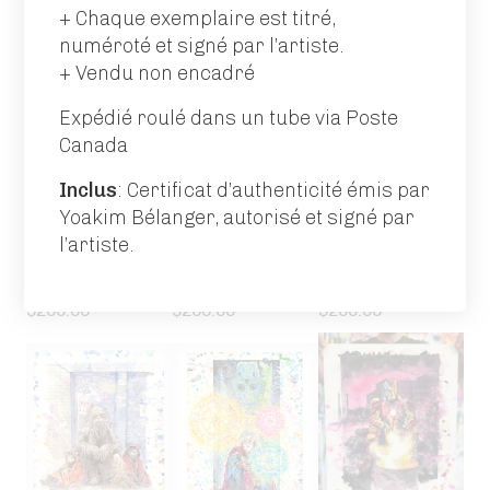
$
200.00
$
200.00
$
200.00
+ Chaque exemplaire est titré,
numéroté et signé par l’artiste.
+ Vendu non encadré
Expédié roulé dans un tube via Poste
Canada
Inclus
: Certificat d’authenticité émis par
Yoakim Bélanger, autorisé et signé par
l’artiste.
Homeless
Homeless
Homeless
Batman /
Captain
Catwoman
Joker
$
200.00
$
200.00
$
200.00